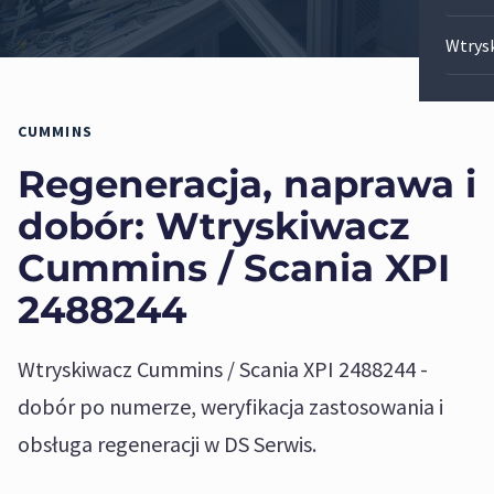
Wtrys
Ole
Pomp
Bos
Kas
Pom
CUMMINS
Cum
Jed
Regeneracja, naprawa i
Pom
dobór:
Wtryskiwacz
Cat 
Rzę
Cummins / Scania XPI
Rot
2488244
Wyso
Wtryskiwacz Cummins / Scania XPI 2488244 -
dobór po numerze, weryfikacja zastosowania i
obsługa regeneracji w DS Serwis.