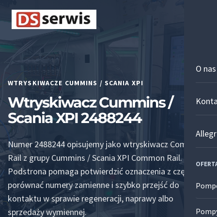
Przejdź
do
treści
O nas
WTRYSKIWACZE CUMMINS / SCANIA XPI
Wtryskiwacz Cummins /
Kont
Scania XPI 2488244
Alleg
Numer 2488244 opisujemy jako wtryskiwacz Common
Rail z grupy Cummins / Scania XPI Common Rail.
OFERT
Podstrona pomaga potwierdzić oznaczenia z części,
porównać numery zamienne i szybko przejść do
Pompo
kontaktu w sprawie regeneracji, naprawy albo
sprzedaży wymiennej.
Pompy
Pom